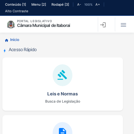
Ir para o conteúdo principal
Ir para o menu principal
Conteúdo [1]
Menu [2]
Rodapé [3]
A-
A+
100%
Alto Contraste
PORTAL LEGISLATIVO

login
Câmara Municipal de Itaboraí
Início
home
Acesso Rápido
bolt
gavel
Leis e Normas
Busca de Legislação
description