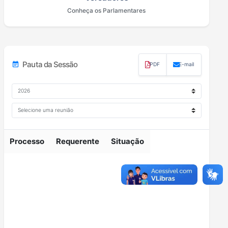
Conheça os Parlamentares
Pauta da Sessão
event_note
PDF
E-mail
Selecione o ano da sessão
Selecione a reunião
Processos na pauta da sessão selecionada
Processo
Requerente
Situação